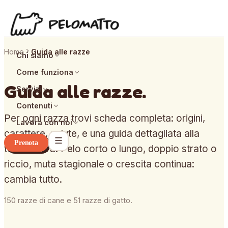
Home
Guida alle razze
Chi siamo
Come funziona
Guida alle razze.
Servizi
Contenuti
Per ogni razza trovi scheda completa: origini,
Lavora con noi
carattere, salute, e una guida dettagliata alla
Prenota
toelettatura. Pelo corto o lungo, doppio strato o
riccio, muta stagionale o crescita continua:
cambia tutto.
150
razze di cane e
51
razze di gatto.