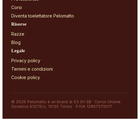
Corsi
Diventa toelettatore Pelomatto
Risorse
Razze
Blog
Legale
Privacy policy
Termini e condizioni
Cookie policy
© 2026 Pelomatto è un brand di S3 Srl SB · Corso Unione
Sovietica 612/15/c, 10135 Torino · P.IVA 12867570017