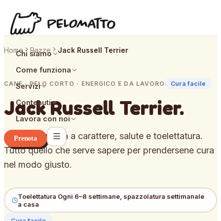
Home
Razze
Jack Russell Terrier
Chi siamo
Come funziona
CANE · PELO CORTO · ENERGICO E DA LAVORO
Cura facile
Servizi
Jack Russell Terrier
.
Contenuti
Lavora con noi
Guida completa a carattere, salute e toelettatura.
Prenota
Tutto quello che serve sapere per prendersene cura
nel modo giusto.
Toelettatura
Ogni 6–8 settimane, spazzolatura settimanale
a casa
Cura facile