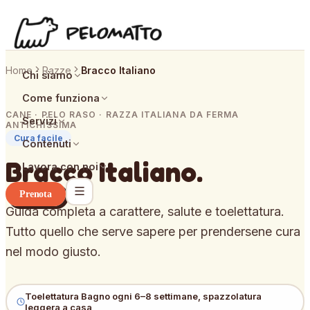
Home
Razze
Bracco Italiano
Chi siamo
Come funziona
CANE · PELO RASO · RAZZA ITALIANA DA FERMA
Servizi
ANTICHISSIMA
Cura facile
Contenuti
Bracco Italiano
.
Lavora con noi
Prenota
Guida completa a carattere, salute e toelettatura.
Tutto quello che serve sapere per prendersene cura
nel modo giusto.
Toelettatura
Bagno ogni 6–8 settimane, spazzolatura
leggera a casa