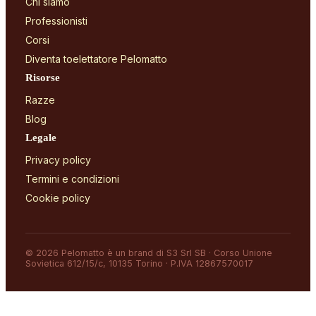
Chi siamo
Professionisti
Corsi
Diventa toelettatore Pelomatto
Risorse
Razze
Blog
Legale
Privacy policy
Termini e condizioni
Cookie policy
© 2026 Pelomatto è un brand di S3 Srl SB · Corso Unione
Sovietica 612/15/c, 10135 Torino · P.IVA 12867570017