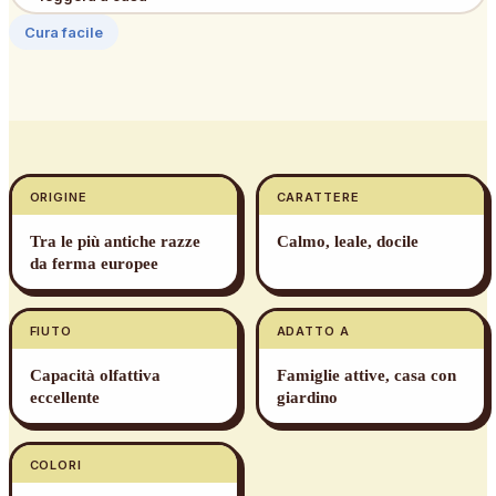
Cura facile
ORIGINE
CARATTERE
Tra le più antiche razze
Calmo, leale, docile
da ferma europee
FIUTO
ADATTO A
Capacità olfattiva
Famiglie attive, casa con
eccellente
giardino
COLORI