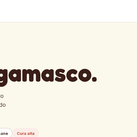
rgamasco
.
to
odo
mane
Cura alta