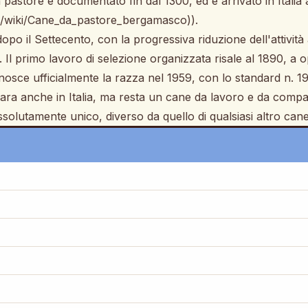
astore è documentato fin dal 1300, ed è arrivato in Italia a
.org/wiki/Cane_da_pastore_bergamasco)).
 dopo il Settecento, con la progressiva riduzione dell'attivit
i. Il primo lavoro di selezione organizzata risale al 1890,
ce ufficialmente la razza nel 1959, con lo standard n. 194
ra anche in Italia, ma resta un cane da lavoro e da compa
ssolutamente unico, diverso da quello di qualsiasi altro can