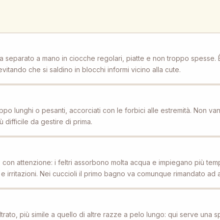
, va separato a mano in ciocche regolari, piatte e non troppo spesse. È
vitando che si saldino in blocchi informi vicino alla cute.
ppo lunghi o pesanti, accorciati con le forbici alle estremità. Non van
difficile da gestire di prima.
to con attenzione: i feltri assorbono molta acqua e impiegano più te
ri e irritazioni. Nei cuccioli il primo bagno va comunque rimandato ad
rato, più simile a quello di altre razze a pelo lungo: qui serve una s