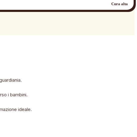
Cura alta
 guardiania.
rso i bambini.
emazione ideale.