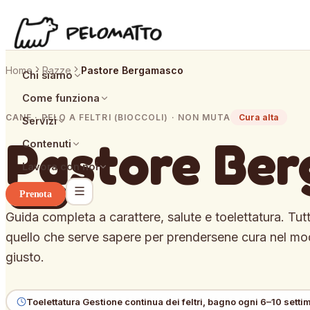
Home
Razze
Pastore Bergamasco
Chi siamo
Come funziona
CANE · PELO A FELTRI (BIOCCOLI) · NON MUTA
Cura alta
Servizi
Pastore Be
Contenuti
Lavora con noi
Prenota
Guida completa a carattere, salute e toelettatura. Tut
quello che serve sapere per prendersene cura nel m
giusto.
Toelettatura
Gestione continua dei feltri, bagno ogni 6–10 setti