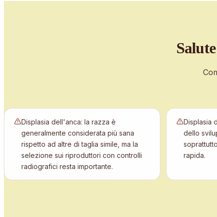
Salute
Com
Displasia dell'anca: la razza è
Displasia 
generalmente considerata più sana
dello svil
rispetto ad altre di taglia simile, ma la
soprattutt
selezione sui riproduttori con controlli
rapida.
radiografici resta importante.