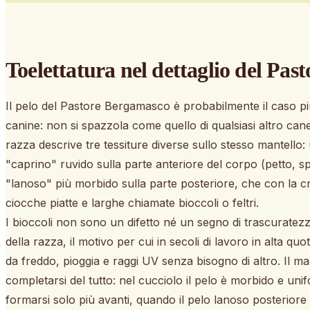
Toelettatura nel dettaglio
del Past
Il pelo del Pastore Bergamasco è probabilmente il caso più
canine: non si spazzola come quello di qualsiasi altro cane,
razza descrive tre tessiture diverse sullo stesso mantello: 
"caprino" ruvido sulla parte anteriore del corpo (petto, sp
"lanoso" più morbido sulla parte posteriore, che con la cr
ciocche piatte e larghe chiamate bioccoli o feltri.
I bioccoli non sono un difetto né un segno di trascuratezza:
della razza, il motivo per cui in secoli di lavoro in alta q
da freddo, pioggia e raggi UV senza bisogno di altro. Il ma
completarsi del tutto: nel cucciolo il pelo è morbido e unifor
formarsi solo più avanti, quando il pelo lanoso posteriore s