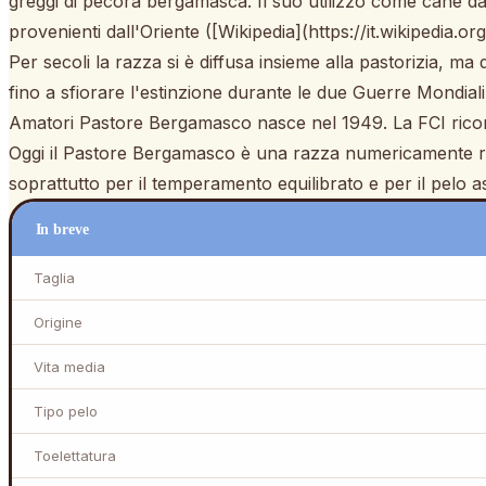
greggi di pecora bergamasca. Il suo utilizzo come cane da p
provenienti dall'Oriente ([Wikipedia](https://it.wikipedia
Per secoli la razza si è diffusa insieme alla pastorizia, ma
fino a sfiorare l'estinzione durante le due Guerre Mondial
Amatori Pastore Bergamasco nasce nel 1949. La FCI riconos
Oggi il Pastore Bergamasco è una razza numericamente ra
soprattutto per il temperamento equilibrato e per il pelo a
In breve
Taglia
Origine
Vita media
Tipo pelo
Toelettatura