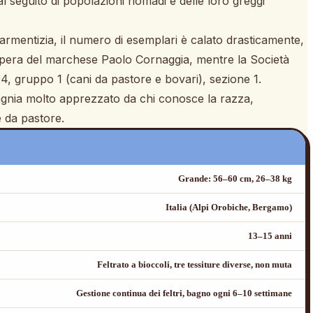
l seguito di popolazioni nomadi e delle loro greggi
à armentizia, il numero di esemplari è calato drasticamente,
 a opera del marchese Paolo Cornaggia, mentre la Società
, gruppo 1 (cani da pastore e bovari), sezione 1.
gnia molto apprezzato da chi conosce la razza,
e da pastore.
Grande: 56–60 cm, 26–38 kg
Italia (Alpi Orobiche, Bergamo)
13–15 anni
Feltrato a bioccoli, tre tessiture diverse, non muta
Gestione continua dei feltri, bagno ogni 6–10 settimane