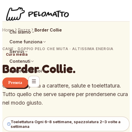
Home
Razze
Border Collie
Chi siamo
Come funziona
CANE · DOPPIO PELO CHE MUTA · ALTISSIMA ENERGIA
Servizi
Cura media
Contenuti
Border Collie
.
Lavora con noi
Prenota
Guida completa a carattere, salute e toelettatura.
Tutto quello che serve sapere per prendersene cura
nel modo giusto.
Toelettatura
Ogni 6–8 settimane, spazzolatura 2–3 volte a
settimana