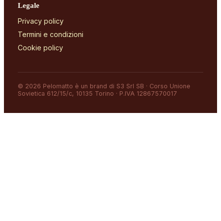
Legale
Privacy policy
Termini e condizioni
Cookie policy
© 2026 Pelomatto è un brand di S3 Srl SB · Corso Unione
Sovietica 612/15/c, 10135 Torino · P.IVA 12867570017