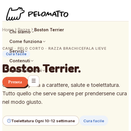
Home
Razze
Boston Terrier
Chi siamo
Come funziona
CANE · PELO CORTO · RAZZA BRACHICEFALA LIEVE
Servizi
Cura facile
Contenuti
Boston Terrier
.
Lavora con noi
Prenota
Guida completa a carattere, salute e toelettatura.
Tutto quello che serve sapere per prendersene cura
nel modo giusto.
Toelettatura
Ogni 10-12 settimane
Cura facile