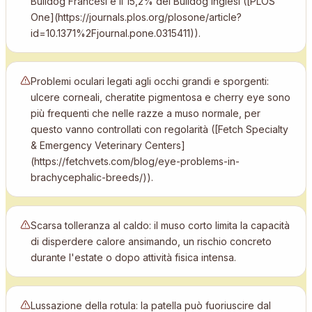
Bulldog Francesi e il 15,2% dei Bulldog Inglesi ([PLOS
One](https://journals.plos.org/plosone/article?
id=10.1371%2Fjournal.pone.0315411)).
Problemi oculari legati agli occhi grandi e sporgenti:
ulcere corneali, cheratite pigmentosa e cherry eye sono
più frequenti che nelle razze a muso normale, per
questo vanno controllati con regolarità ([Fetch Specialty
& Emergency Veterinary Centers]
(https://fetchvets.com/blog/eye-problems-in-
brachycephalic-breeds/)).
Scarsa tolleranza al caldo: il muso corto limita la capacità
di disperdere calore ansimando, un rischio concreto
durante l'estate o dopo attività fisica intensa.
Lussazione della rotula: la patella può fuoriuscire dal